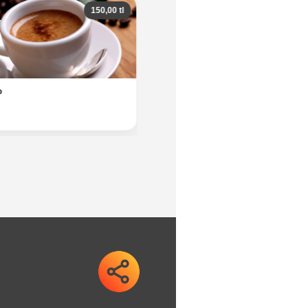
150,00 tl
150,00 
Türk Kahvesi
İNCELE