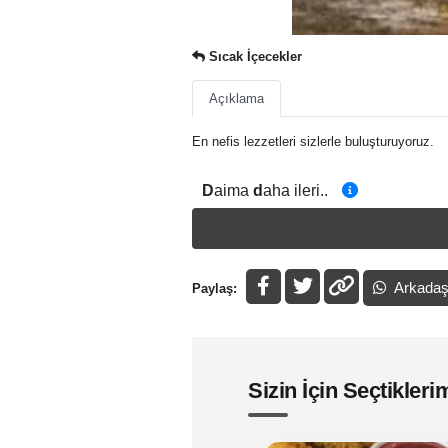
Sıcak İçecekler
Açıklama
En nefis lezzetleri sizlerle buluşturuyoruz.
D
aima
d
aha ileri..
Arkadaş
Paylaş:
Sizin İçin Seçtikleri