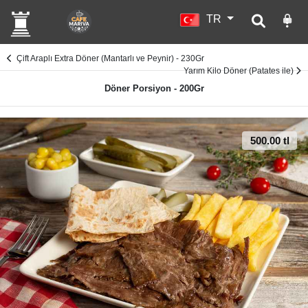
TR
Çift Araplı Extra Döner (Mantarlı ve Peynir) - 230Gr
Yarım Kilo Döner (Patates ile)
Döner Porsiyon - 200Gr
500.00 tl