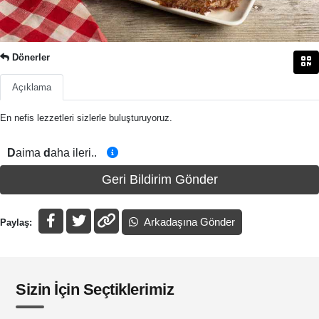
Dönerler
Açıklama
En nefis lezzetleri sizlerle buluşturuyoruz.
D
aima
d
aha ileri..
Geri Bildirim Gönder
Arkadaşına Gönder
Paylaş:
Sizin İçin Seçtiklerimiz