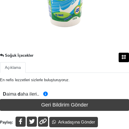
Soğuk İçecekler
Açıklama
En nefis lezzetleri sizlerle buluşturuyoruz.
D
aima
d
aha ileri..
Geri Bildirim Gönder
Arkadaşına Gönder
Paylaş: