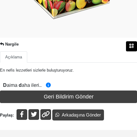
Nargile
Açıklama
En nefis lezzetleri sizlerle buluşturuyoruz.
D
aima
d
aha ileri..
Geri Bildirim Gönder
Arkadaşına Gönder
Paylaş: