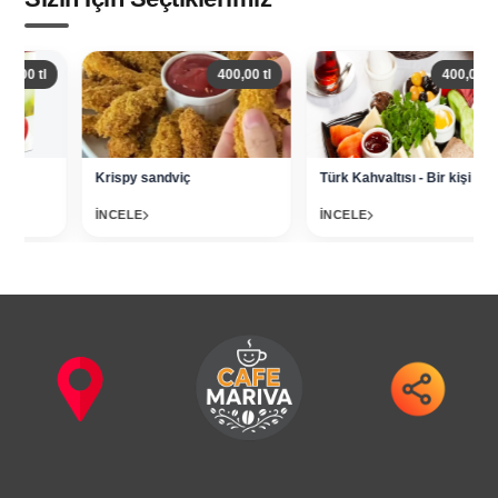
l
400,00 tl
400,00 tl
Krispy sandviç
Türk Kahvaltısı - Bir kişi
İNCELE
İNCELE