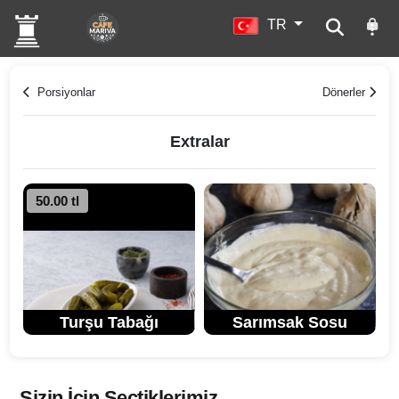
TR
Porsiyonlar
Dönerler
Extralar
50.00 tl
Turşu Tabağı
Sarımsak Sosu
Sizin İçin Seçtiklerimiz